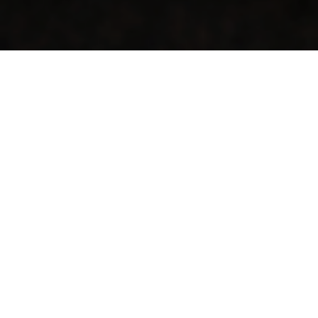
Luxusuhren zum fairen Preis verkaufen.
Ob defekt, geerbt, aus der Mode gekommen oder einfach nicht
mehr Ihr Stil. Wir kaufen Ihre gebrauchte Uhr an, unabhängig von
Marke oder Zustand. Rolex, Omega, Breitling, IWC, Panerai oder
andere Hersteller: Für unseren Uhrenankauf spielt weder das Modell
noch der Erhaltungszustand eine Rolle.