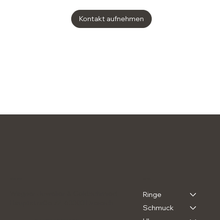
Kontakt aufnehmen
MENU
KONTAKT
Wagner Juwelier & Goldschmied,
Ringe
Hauptstraße 72, 63303 Dreieich
Schmuck