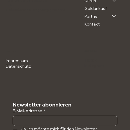
Uhren
Telefon:
06103 9883208
E- Mail:
Goldankauf
Goldschmiede-Wagner@gmx.com
Partner
Kontakt
SOCIAL MEDIA
RICHTLINIEN
Tiktok
Impressum
Instagram
Datenschutz
Newsletter abonnieren
E-Mail-Adresse
*
Ja, ich möchte mich für den Newsletter 