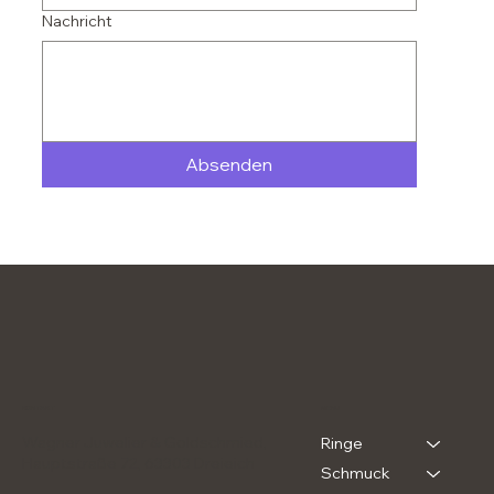
Nachricht
Absenden
MENU
KONTAKT
Wagner Juwelier & Goldschmied,
Ringe
Hauptstraße 72, 63303 Dreieich
Schmuck