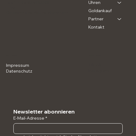
Uhren
Telefon:
06103 9883208
E- Mail:
Goldankauf
Goldschmiede-Wagner@gmx.com
Partner
Kontakt
SOCIAL MEDIA
RICHTLINIEN
Tiktok
Impressum
Instagram
Datenschutz
Newsletter abonnieren
E-Mail-Adresse
*