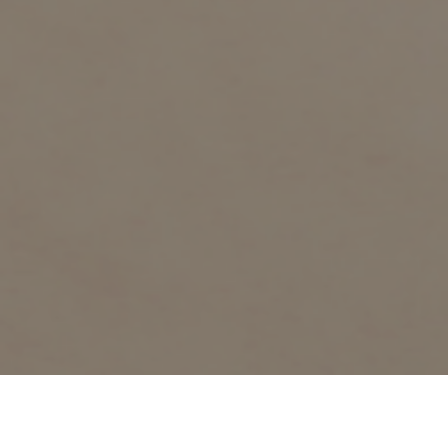
Gefertigt aus hochwertigen Materialien wie Sterlingsilber oder
vergoldetem Silber und veredelt mit echten Steinen und Perlen,
überzeugt jedes Stück durch Qualität und Authentizität. Typisch für