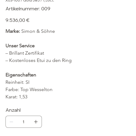
X03-100 / Gold 585 / 1,53ct.
Artikelnummer:
Artikelnummer:
009
009
Preis
9.536,00 €
Marke: 
Simon & Söhne
Unser Service
– Brillant Zertifikat
– Kostenloses Etui zu den Ring
Eigenschaften
Reinheit: SI
Farbe: Top Wesselton
Karat: 1,53
Anzahl