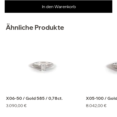
In den Warenkorb
Ähnliche Produkte
X06-50 / Gold 585 / 0,78ct.
X05-100 / Gold
Preis
Preis
3.090,00 €
8.042,00 €
Bestseller